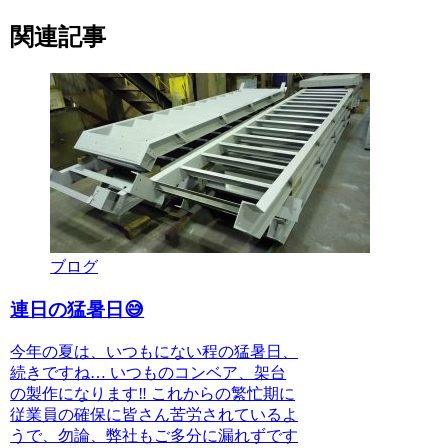
関連記事
ブログ
連日の猛暑日😅
今年の夏は、いつもにない程の猛暑日、
続きですね… いつものコンベア、架台
の製作になります‼️ これからの繁忙期に
従業員の確保に皆さん苦労されているよ
うで、勿論、弊社もご多分に漏れずです