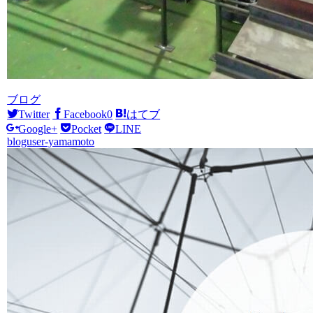
ブログ
Twitter
Facebook
0
はてブ
Google+
Pocket
LINE
bloguser-yamamoto