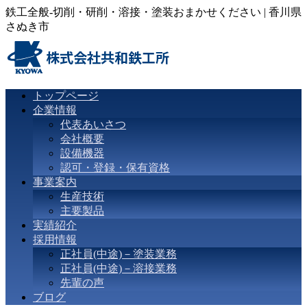
鉄工全般-切削・研削・溶接・塗装おまかせください | 香川県
さぬき市
トップページ
企業情報
代表あいさつ
会社概要
設備機器
認可・登録・保有資格
事業案内
生産技術
主要製品
実績紹介
採用情報
正社員(中途)－塗装業務
正社員(中途)－溶接業務
先輩の声
ブログ