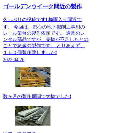
ゴールデンウイーク間近の製作
久しぶりの投稿です❗️ 梅雨入り間近で
す。 今回は、都心の地下掘削工事用の
レール架台の製作依頼です。 通常のレ
ンタル部品ですが、品物が不足したとの
ことで急遽の製作です。 とりあえず、
１５０個製作致しました❗️
2022.04.26
数ヶ月の製作期間で大物でした❗️