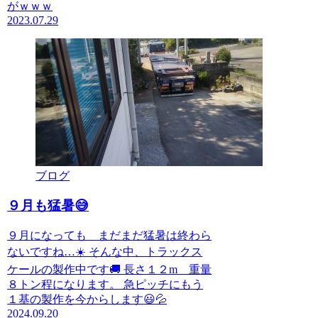
がｗｗｗ
2023.07.29
ブログ
９月も猛暑😅
９月になっても まだまだ猛暑は終わら
ないですね…☀️ そんな中、トラックス
ケールの製作中です🚚 長さ１２m 重量
８トン程になります。 急ピッチにもう
１基の製作を今からします😃💦
2024.09.20