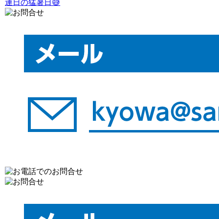
連日の猛暑日😅