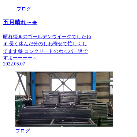
ブログ
五月晴れ～☀️
晴れ続きのゴールデンウイークでしたね
☀️ 長く休んだ分のしわ寄せで忙しくし
てます😅 コンクリートのホッパー達で
すよーーーー～
2022.05.07
ブログ