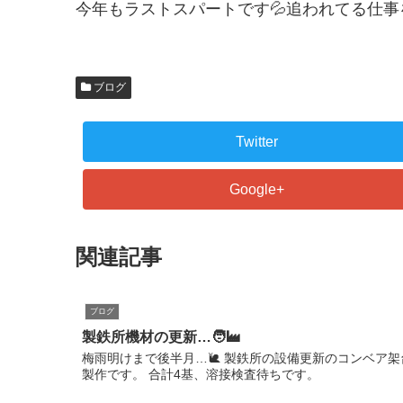
今年もラストスパートです💦追われてる仕事
ブログ
Twitter
Google+
関連記事
ブログ
製鉄所機材の更新…🧑‍🏭
梅雨明けまで後半月…🐌 製鉄所の設備更新のコンベア架
製作です。 合計4基、溶接検査待ちです。