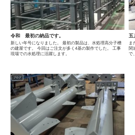
令和 最初の納品です。
五
新しい年号になりました。 最初の製品は、水処理高分子槽
ま
の建屋です。 今回はご注文が多く4基の製作でした。 工事
関
現場での水処理に活躍します。
で
ブログ